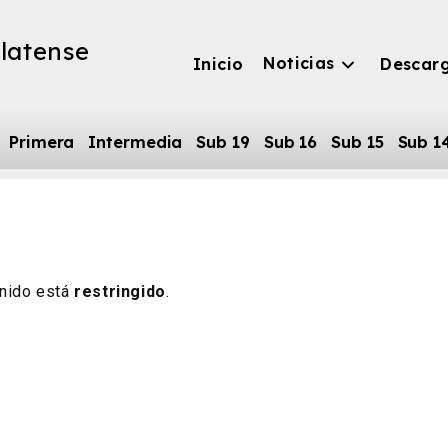
latense
Noticias
Inicio
Descar
Primera
Intermedia
Sub 19
Sub 16
Sub 15
Sub 1
nido está
restringido
.