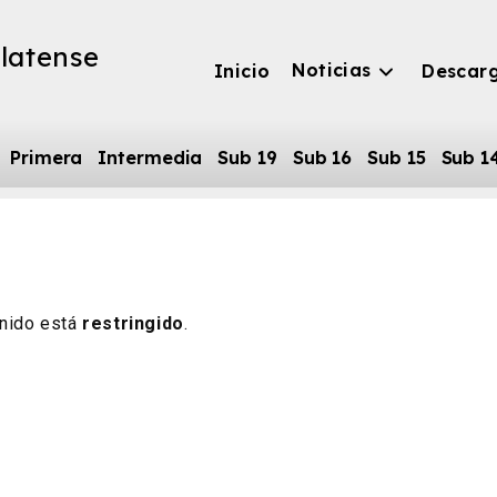
latense
Noticias
Inicio
Descar
Primera
Intermedia
Sub 19
Sub 16
Sub 15
Sub 1
nido está
restringido
.