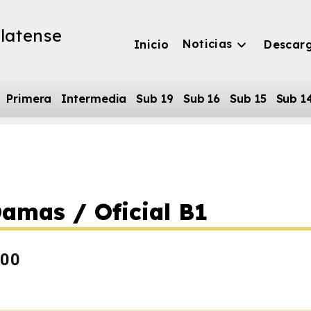
latense
Noticias
Inicio
Descar
Primera
Intermedia
Sub 19
Sub 16
Sub 15
Sub 1
amas / Oficial B1
:00