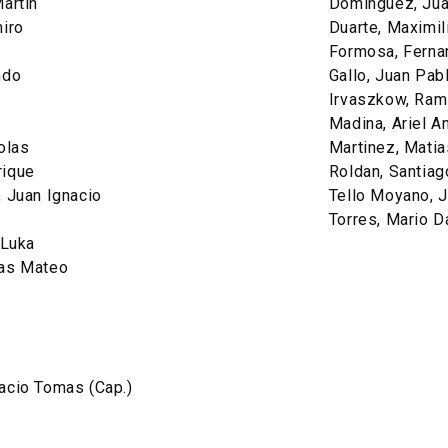
artin
Dominguez, Ju
miro
Duarte, Maximil
Formosa, Ferna
ndo
Gallo, Juan Pab
Irvaszkow, Ram
Madina, Ariel A
olas
Martinez, Mati
rique
Roldan, Santiag
, Juan Ignacio
Tello Moyano, J
Torres, Mario D
 Luka
las Mateo
acio Tomas (Cap.)