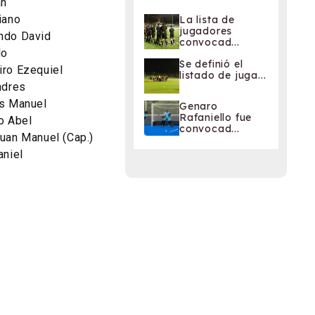
an
iano
La lista de
jugadores
ndo David
convocad...
lo
Se definió el
iro Ezequiel
listado de juga...
ndres
as Manuel
Genaro
Rafaniello fue
o Abel
convocad...
uan Manuel (Cap.)
aniel