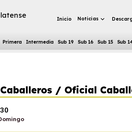
latense
Noticias
Inicio
Descar
Primera
Intermedia
Sub 19
Sub 16
Sub 15
Sub 1
Caballeros / Oficial Caball
:30
 Domingo