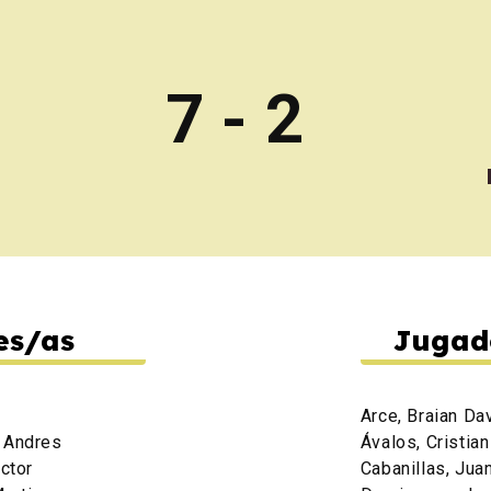
7 - 2
es/as
Jugad
Arce, Braian Da
o Andres
Ávalos, Cristian
ictor
Cabanillas, Jua