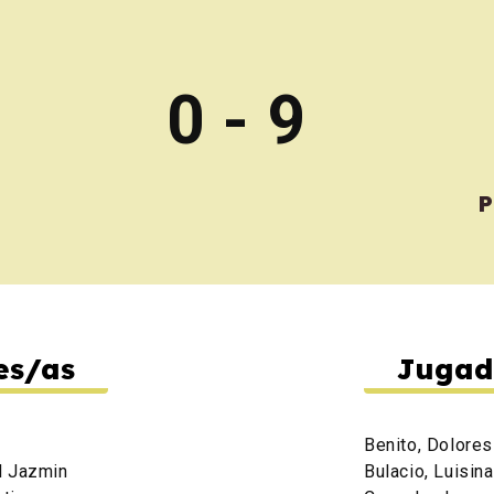
0 - 9
P
es/as
Jugad
Benito, Dolores
l Jazmin
Bulacio, Luisina