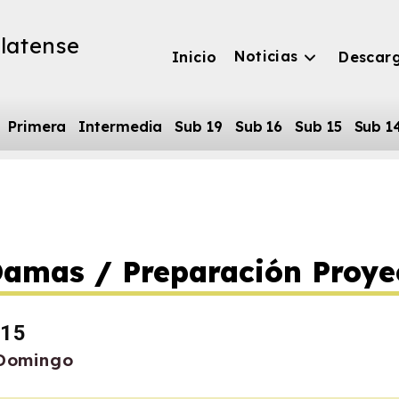
latense
Noticias
Inicio
Descar
Primera
Intermedia
Sub 19
Sub 16
Sub 15
Sub 1
amas / Preparación Proye
:15
 Domingo