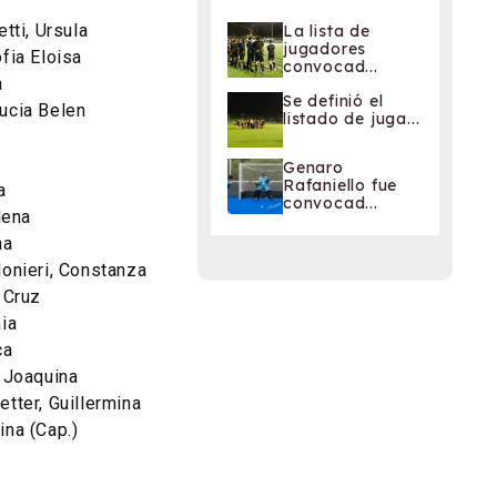
tti, Ursula
La lista de
jugadores
fia Eloisa
convocad...
a
Se definió el
ucia Belen
listado de juga...
Genaro
Rafaniello fue
a
convocad...
lena
na
onieri, Constanza
 Cruz
ia
ca
 Joaquina
tter, Guillermina
na (Cap.)