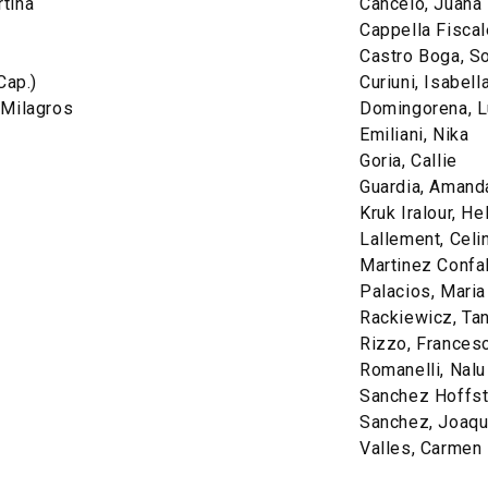
tina
Cancelo, Juana
Cappella Fiscale
Castro Boga, So
Cap.)
Curiuni, Isabell
 Milagros
Domingorena, L
a
Emiliani, Nika
Goria, Callie
Guardia, Amand
Kruk Iralour, He
Lallement, Celi
Martinez Confal
Palacios, Maria
Rackiewicz, Tan
Rizzo, Frances
Romanelli, Nalu
Sanchez Hoffste
Sanchez, Joaqui
Valles, Carmen