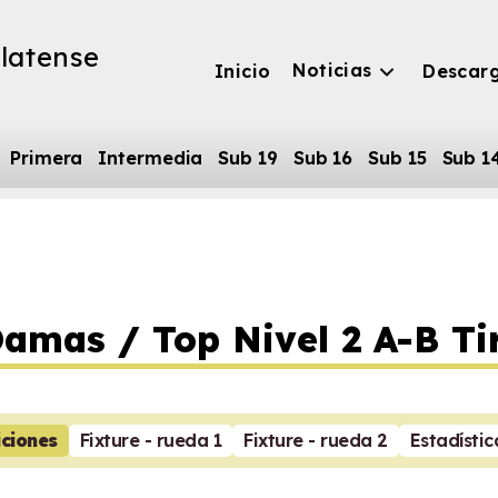
latense
Noticias
Inicio
Descar
Primera
Intermedia
Sub 19
Sub 16
Sub 15
Sub 1
amas / Top Nivel 2 A-B Ti
iciones
Fixture - rueda 1
Fixture - rueda 2
Estadístic