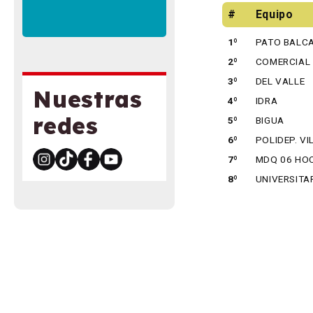
#
Equipo
1º
PATO BALC
2º
COMERCIAL
3º
DEL VALLE
Nuestras
4º
IDRA
redes
5º
BIGUA
6º
POLIDEP. VI
7º
MDQ 06 HO
8º
UNIVERSITA