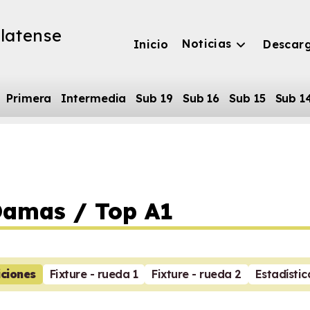
latense
Noticias
Inicio
Descar
Primera
Intermedia
Sub 19
Sub 16
Sub 15
Sub 1
Damas / Top A1
iciones
Fixture - rueda 1
Fixture - rueda 2
Estadístic