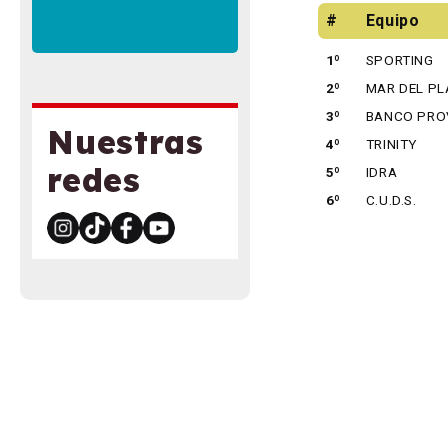
#
Equipo
1º
SPORTING
2º
MAR DEL PL
3º
BANCO PRO
Nuestras
4º
TRINITY
redes
5º
IDRA
6º
C.U.D.S.