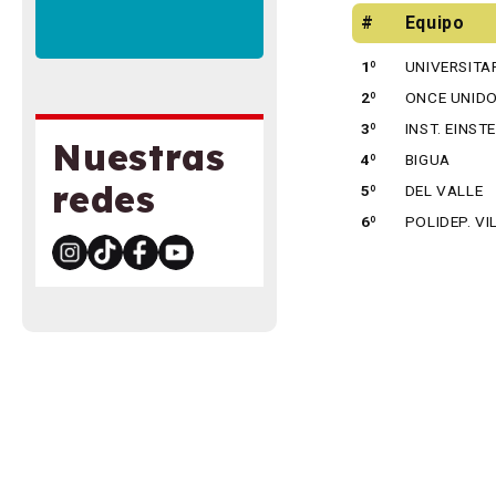
#
Equipo
1º
UNIVERSITA
2º
ONCE UNID
3º
INST. EINSTE
Nuestras
4º
BIGUA
redes
5º
DEL VALLE
6º
POLIDEP. VI