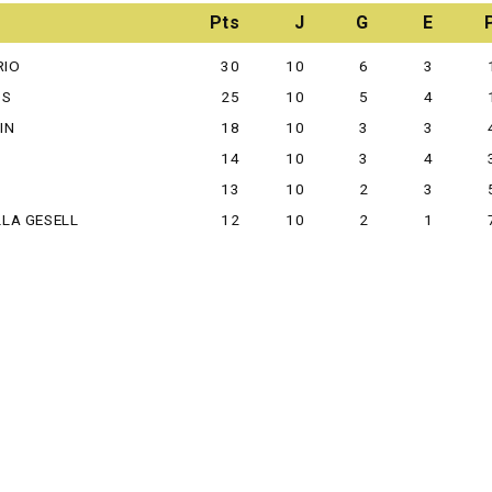
Pts
J
G
E
RIO
30
10
6
3
OS
25
10
5
4
IN
18
10
3
3
14
10
3
4
13
10
2
3
LLA GESELL
12
10
2
1