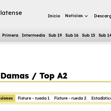
latense
Noticias
Inicio
Descar
Primera
Intermedia
Sub 19
Sub 16
Sub 15
Sub 1
-Damas / Top A2
iciones
Fixture - rueda 1
Fixture - rueda 2
Estadístic