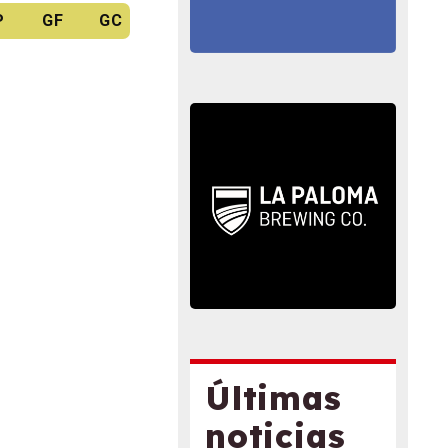
P
GF
GC
Últimas
noticias