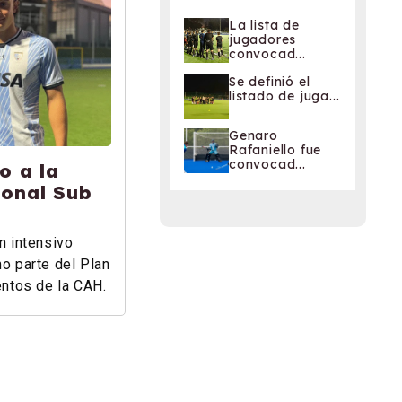
La lista de
jugadores
convocad...
Se definió el
listado de juga...
Genaro
Rafaniello fue
convocad...
o a la
ional Sub
n intensivo
o parte del Plan
entos de la CAH.