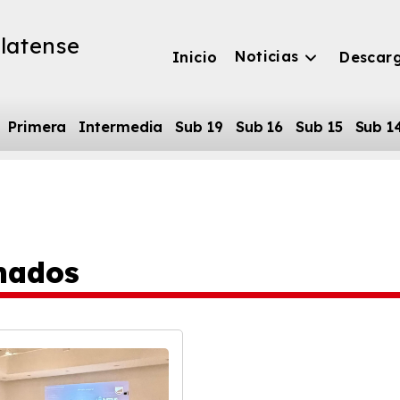
latense
Noticias
Inicio
Descar
Primera
Intermedia
Sub 19
Sub 16
Sub 15
Sub 1
nados